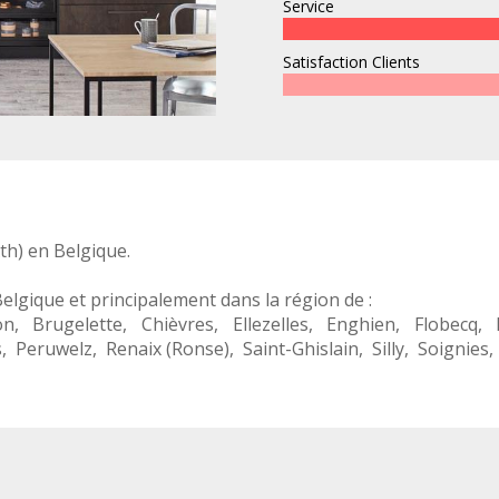
Service
Satisfaction Clients
th
) en
Belgique
.
Belgique
et principalement dans la région de :
on
,
Brugelette
,
Chièvres
,
Ellezelles
,
Enghien
,
Flobecq
,
s
,
Peruwelz
,
Renaix (Ronse)
,
Saint-Ghislain
,
Silly
,
Soignies