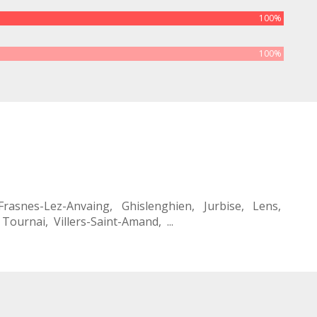
100%
100%
Frasnes-Lez-Anvaing
,
Ghislenghien
,
Jurbise
,
Lens
,
,
Tournai
,
Villers-Saint-Amand
, ...