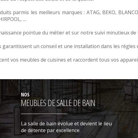
duits parmis les meilleurs marques :
ATAG
,
BEKO
,
BLANC
HIRPOOL
, ....
issance pointue du métier et sur notre suivi minutieux de 
arantissent un conseil et une installation dans les règles de
ent vos meubles de cuisines et raccordent tous vos apparei
NOS
MEUBLES DE SALLE DE BAIN
La salle de bain évolue et devient le lieu
de détente par excellence.