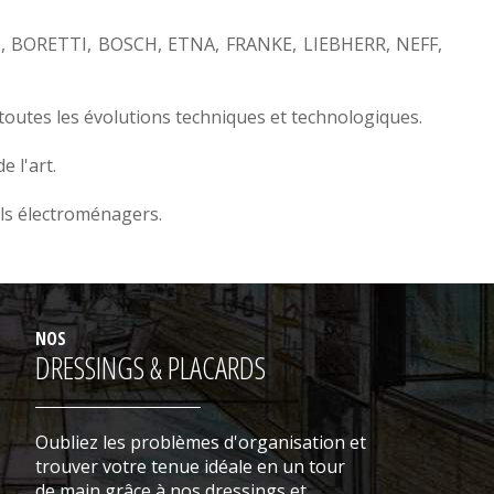
O
,
BORETTI
,
BOSCH
,
ETNA
,
FRANKE
,
LIEBHERR
,
NEFF,
toutes les évolutions techniques et technologiques.
 l'art.
ls électroménagers.
NOS
DRESSINGS & PLACARDS
Oubliez les problèmes d'organisation et
trouver votre tenue idéale en un tour
de main grâce à nos dressings et