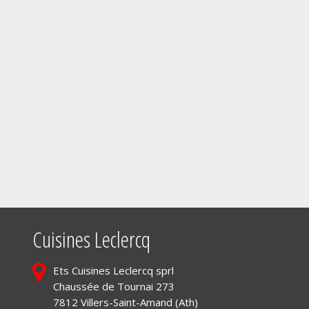
Cuisines Leclercq
Ets Cuisines Leclercq sprl
Chaussée de Tournai 273
7812 Villers-Saint-Amand (Ath)